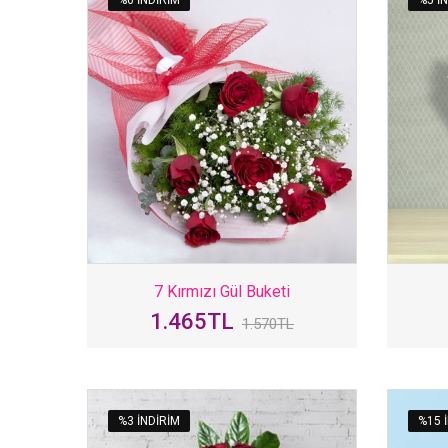
7 Kırmızı Gül Buketi
1.465TL
1.570TL
%3 INDIRIM
%15 