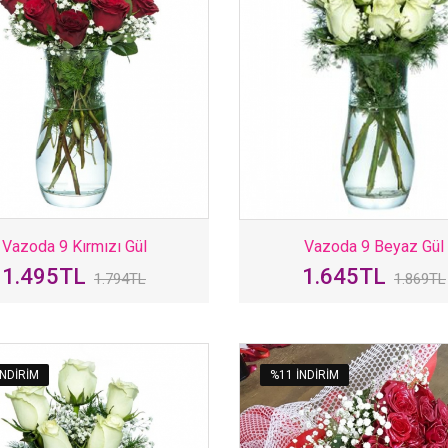
Vazoda 9 Kırmızı Gül
Vazoda 9 Beyaz Gül
1.495TL
1.645TL
1.794TL
1.869TL
INDIRIM
%11 INDIRIM