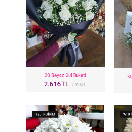
20 Beyaz Gül Buketi
Ku
2.616TL
2.915TL
%25 INDIRIM
%10 