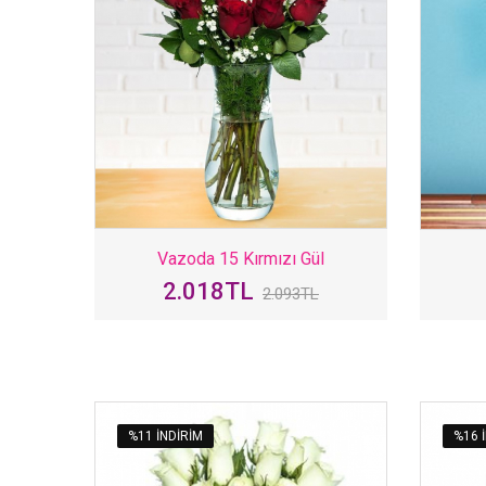
Vazoda 15 Kırmızı Gül
2.018TL
2.093TL
%11 INDIRIM
%16 