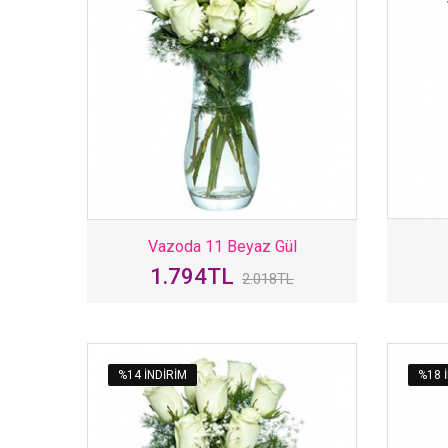
Vazoda 11 Beyaz Gül
1.794TL
2.018TL
%14 INDIRIM
%18 