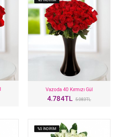
l
Vazoda 40 Kırmızı Gül
4.784TL
5.083TL
%5 INDIRIM