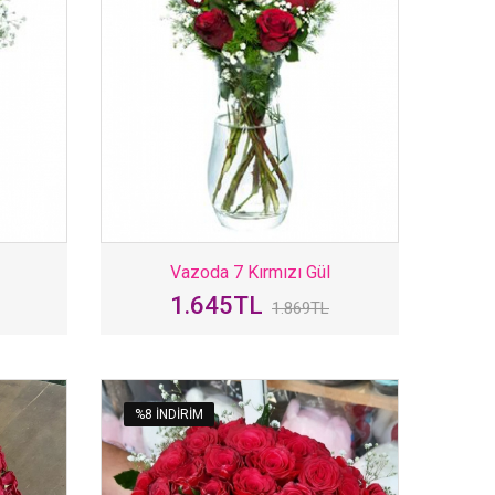
Vazoda 7 Kırmızı Gül
1.645TL
1.869TL
%8 INDIRIM