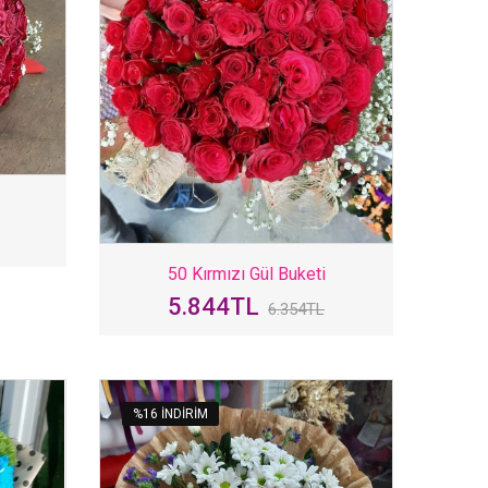
50 Kırmızı Gül Buketi
5.844TL
6.354TL
%16 INDIRIM