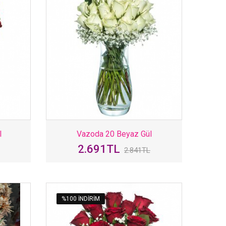
l
Vazoda 20 Beyaz Gül
2.691TL
2.841TL
%100 INDIRIM