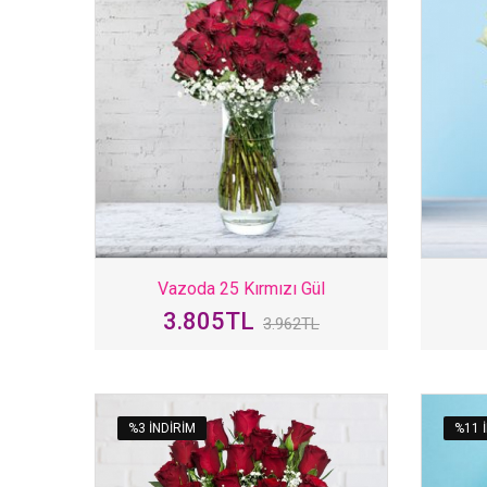
Vazoda 25 Kırmızı Gül
3.805TL
3.962TL
%3 INDIRIM
%11 