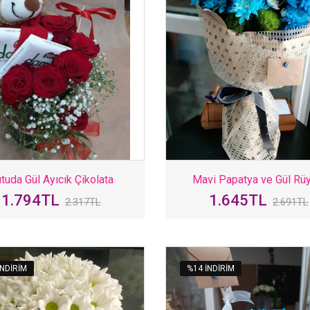
tuda Gül Ayıcık Çikolata
Mavi Papatya ve Gül Rü
1.794TL
1.645TL
2.317TL
2.691TL
INDIRIM
%14 INDIRIM