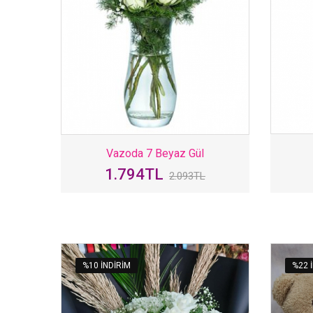
Vazoda 7 Beyaz Gül
1.794TL
2.093TL
%10 INDIRIM
%22 