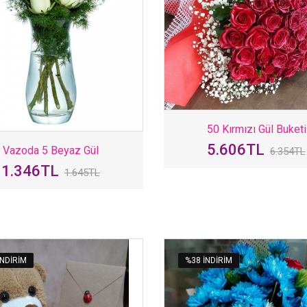
50 Kırmızı Gül Buketi
5.606TL
Vazoda 5 Beyaz Gül
6.354TL
1.346TL
1.645TL
INDIRIM
%38 INDIRIM