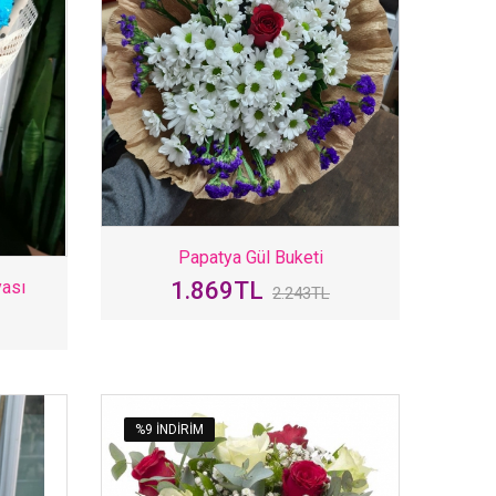
Papatya Gül Buketi
yası
1.869TL
2.243TL
%9 INDIRIM