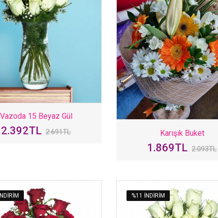
Vazoda 15 Beyaz Gül
2.392TL
2.691TL
Karışık Buket
1.869TL
2.093TL
INDIRIM
%11 INDIRIM