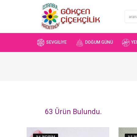
SEVGILIYE
DOĞUM GÜNÜ
YEN
63 Ürün Bulundu.
%6 INDIRIM
%5 I