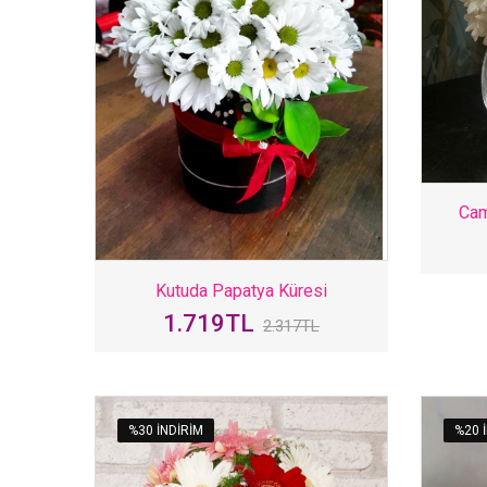
Cam
Kutuda Papatya Küresi
1.719TL
2.317TL
%30 INDIRIM
%20 