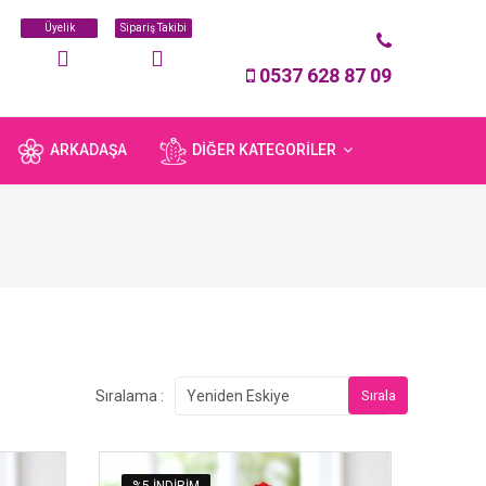
Üyelik
Sipariş Takibi
0537 628 87 09
ARKADAŞA
DIĞER KATEGORILER
Sıralama :
Sırala
Yeniden Eskiye
%5 INDIRIM