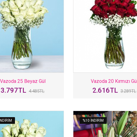
Vazoda 25 Beyaz Gül
Vazoda 20 Kırmızı Gü
3.797TL
2.616TL
4.485TL
3.289TL
INDIRIM
%10 INDIRIM