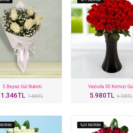
5 Beyaz Gül Buketi
Vazoda 50 Kırmızı Gü
1.346TL
5.980TL
1.420TL
6.728TL
INDIRIM
%20 INDIRIM