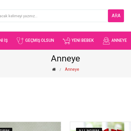
ARA
I İŞ
GEÇMIŞ OLSUN
YENI BEBEK
ANNEYE
Anneye
Anneye
NDIRIM
%11 INDIRIM