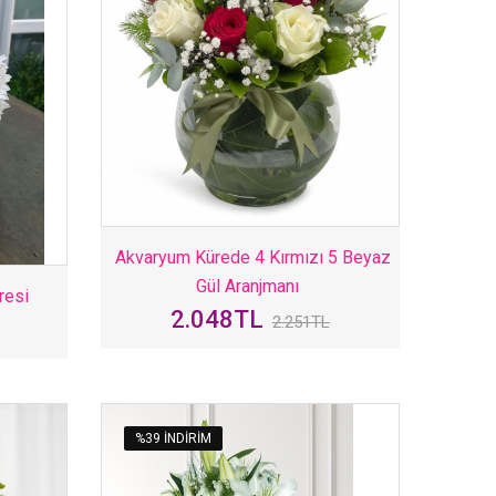
Akvaryum Kürede 4 Kırmızı 5 Beyaz
Gül Aranjmanı
resi
2.048TL
2.251TL
%39 INDIRIM