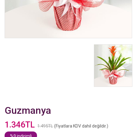
Guzmanya
1.346TL
1.495TL
(Fiyatlara KDV dahil değildir.)
%9 indirimli