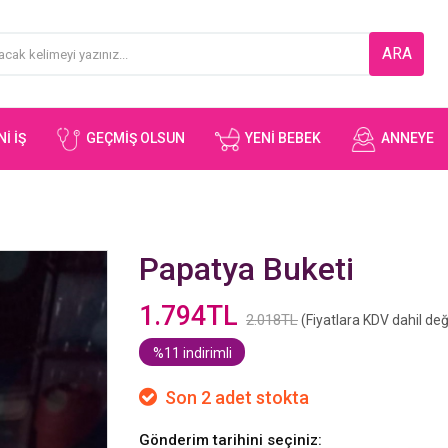
ARA
I İŞ
GEÇMIŞ OLSUN
YENI BEBEK
ANNEYE
Papatya Buketi
1.794TL
2.018TL
(Fiyatlara KDV dahil deği
%11 indirimli
Son 2 adet stokta
Gönderim tarihini seçiniz: