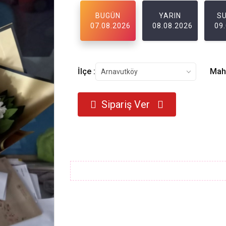
BUGÜN
YARIN
S
07.08.2026
08.08.2026
09
İlçe :
Maha
Arnavutköy
Sipariş Ver