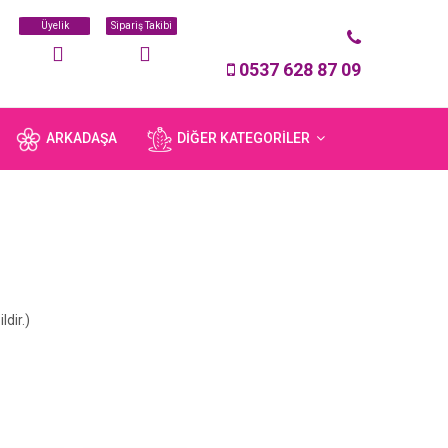
Üyelik
Sipariş Takibi
0537 628 87 09
ARKADAŞA
DIĞER KATEGORILER
ldir.)