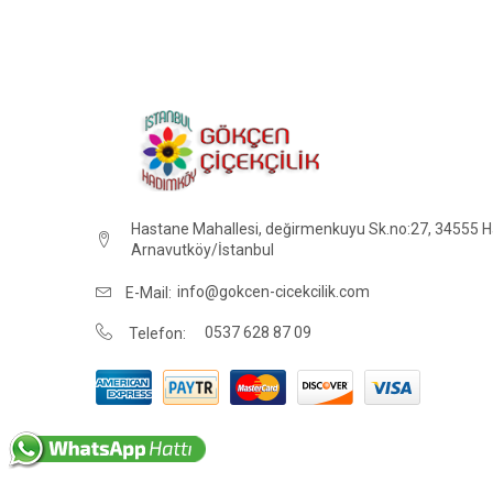
Hastane Mahallesi, değirmenkuyu Sk.no:27, 34555 
Arnavutköy/İstanbul
info@gokcen-cicekcilik.com
E-Mail:
0537 628 87 09
Telefon: